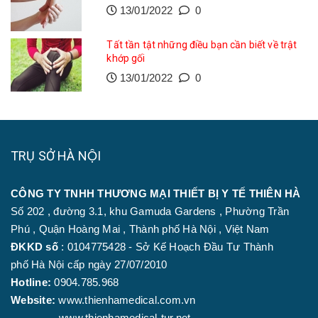
13/01/2022
0
Tất tần tật những điều bạn cần biết về trật
khớp gối
13/01/2022
0
TRỤ SỞ HÀ NỘI
CÔNG TY TNHH THƯƠNG MẠI THIẾT BỊ Y TẾ THIÊN HÀ
Số 202 , đường 3.1, khu Gamuda Gardens , Phường Trần
Phú , Quận Hoàng Mai , Thành phố Hà Nội , Việt Nam
ĐKKD số
: 0104775428 - Sở Kế Hoạch Đầu Tư Thành
phố Hà Nội cấp ngày 27/07/2010
Hotline:
0904.785.968
Website:
www.thienhamedical.com.vn
www.thienhamedical-tur.net