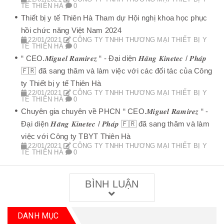
TẾ THIÊN HÀ
0
Thiết bị y tế Thiên Hà Tham dự Hội nghị khoa học phục
hồi chức năng Việt Nam 2024
22/01/2021
CÔNG TY TNHH THƯƠNG MẠI THIẾT BỊ Y
TẾ THIÊN HÀ
0
“ CEO.𝑴𝒊𝒈𝒖𝒆𝒍 𝑹𝒂𝒎𝒊𝒓𝒆𝒛 “ - Đại diện 𝑯𝒂̃𝒏𝒈 𝑲𝒊𝒏𝒆𝒕𝒆𝒄 / 𝑷𝒉𝒂́𝒑
🇫🇷 đã sang thăm và làm việc với các đối tác của Công
ty Thiết bị y tế Thiên Hà
22/01/2021
CÔNG TY TNHH THƯƠNG MẠI THIẾT BỊ Y
TẾ THIÊN HÀ
0
Chuyên gia chuyên về PHCN “ CEO.𝑴𝒊𝒈𝒖𝒆𝒍 𝑹𝒂𝒎𝒊𝒓𝒆𝒛 “ -
Đại diện 𝑯𝒂̃𝒏𝒈 𝑲𝒊𝒏𝒆𝒕𝒆𝒄 / 𝑷𝒉𝒂́𝒑 🇫🇷 đã sang thăm và làm
việc với Công ty TBYT Thiên Hà
22/01/2021
CÔNG TY TNHH THƯƠNG MẠI THIẾT BỊ Y
TẾ THIÊN HÀ
0
BÌNH LUẬN
DANH MỤC