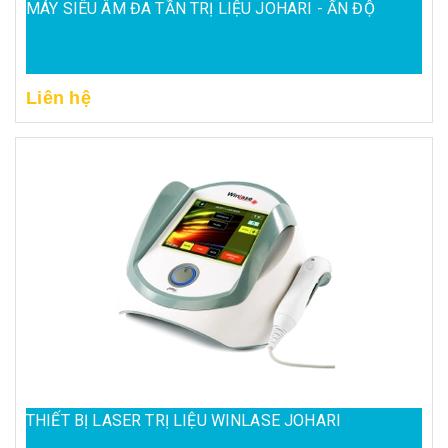
MÁY SIÊU ÂM ĐA TẦN TRỊ LIỆU JOHARI - ẤN ĐỘ
Liên hệ
THIẾT BỊ LASER TRỊ LIỆU WINLASE JOHARI