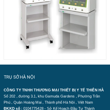
TRỤ SỞ HÀ NỘI
CÔNG TY TNHH THƯƠNG MẠI THIẾT BỊ Y TẾ THIÊN HÀ
Số 202 , đường 3.1, khu Gamuda Gardens , Phường Trần
Phú , Quận Hoàng Mai , Thành phố Hà Nội , Việt Nam
ĐKKD số
: 0104775428 - Sở Kế Hoạch Đầu Tư Thành