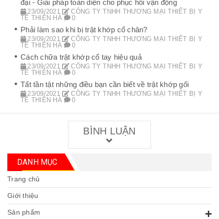
đại - Giải pháp toàn diện cho phục hồi vận động
23/09/2021
CÔNG TY TNHH THƯƠNG MẠI THIẾT BỊ Y
TẾ THIÊN HÀ
0
Phải làm sao khi bị trật khớp cổ chân?
23/09/2021
CÔNG TY TNHH THƯƠNG MẠI THIẾT BỊ Y
TẾ THIÊN HÀ
0
Cách chữa trật khớp cổ tay hiệu quả
23/09/2021
CÔNG TY TNHH THƯƠNG MẠI THIẾT BỊ Y
TẾ THIÊN HÀ
0
Tất tần tật những điều bạn cần biết về trật khớp gối
23/09/2021
CÔNG TY TNHH THƯƠNG MẠI THIẾT BỊ Y
TẾ THIÊN HÀ
0
BÌNH LUẬN
DANH MỤC
Trang chủ
Giới thiệu
Sản phẩm