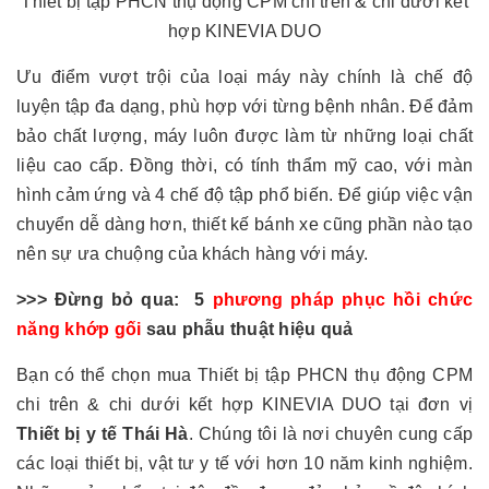
Thiết bị tập PHCN thụ động CPM chi trên & chi dưới kết
hợp KINEVIA DUO
Ưu điểm vượt trội của loại máy này chính là chế độ
luyện tập đa dạng, phù hợp với từng bệnh nhân. Để đảm
bảo chất lượng, máy luôn được làm từ những loại chất
liệu cao cấp. Đồng thời, có tính thẩm mỹ cao, với màn
hình cảm ứng và 4 chế độ tập phổ biến. Để giúp việc vận
chuyển dễ dàng hơn, thiết kế bánh xe cũng phần nào tạo
nên sự ưa chuộng của khách hàng với máy.
>>> Đừng bỏ qua: 5
phương pháp phục hồi chức
năng khớp gối
sau phẫu thuật hiệu quả
Bạn có thể chọn mua Thiết bị tập PHCN thụ động CPM
chi trên & chi dưới kết hợp KINEVIA DUO tại đơn vị
Thiết bị y tế Thái Hà
. Chúng tôi là nơi chuyên cung cấp
các loại thiết bị, vật tư y tế với hơn 10 năm kinh nghiệm.