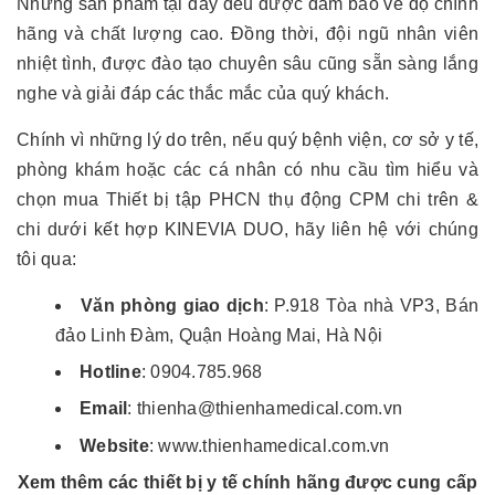
Những sản phẩm tại đây đều được đảm bảo về độ chính
hãng và chất lượng cao. Đồng thời, đội ngũ nhân viên
nhiệt tình, được đào tạo chuyên sâu cũng sẵn sàng lắng
nghe và giải đáp các thắc mắc của quý khách.
Chính vì những lý do trên, nếu quý bệnh viện, cơ sở y tế,
phòng khám hoặc các cá nhân có nhu cầu tìm hiểu và
chọn mua Thiết bị tập PHCN thụ động CPM chi trên &
chi dưới kết hợp KINEVIA DUO, hãy liên hệ với chúng
tôi qua:
Văn phòng giao dịch
: P.918 Tòa nhà VP3, Bán
đảo Linh Đàm, Quận Hoàng Mai, Hà Nội
Hotline
: 0904.785.968
Email
: thienha@thienhamedical.com.vn
Website
: www.thienhamedical.com.vn
Xem thêm các thiết bị y tế chính hãng được cung cấp