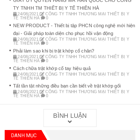
GIẤY UỶ QUYỀN HÃNG MR HÀN QUỐC CHO CÔNG
TY TNHH TM THIẾT BỊ Y TẾ THIÊN HÀ
24/08/2021
CÔNG TY TNHH THƯƠNG MẠI THIẾT BỊ Y
TẾ THIÊN HÀ
0
NEW PRODUCT - Thiết bị tập PHCN công nghệ mới hiện
đại - Giải pháp toàn diện cho phục hồi vận động
24/08/2021
CÔNG TY TNHH THƯƠNG MẠI THIẾT BỊ Y
TẾ THIÊN HÀ
0
Phải làm sao khi bị trật khớp cổ chân?
24/08/2021
CÔNG TY TNHH THƯƠNG MẠI THIẾT BỊ Y
TẾ THIÊN HÀ
0
Cách chữa trật khớp cổ tay hiệu quả
24/08/2021
CÔNG TY TNHH THƯƠNG MẠI THIẾT BỊ Y
TẾ THIÊN HÀ
0
Tất tần tật những điều bạn cần biết về trật khớp gối
24/08/2021
CÔNG TY TNHH THƯƠNG MẠI THIẾT BỊ Y
TẾ THIÊN HÀ
0
BÌNH LUẬN
DANH MỤC