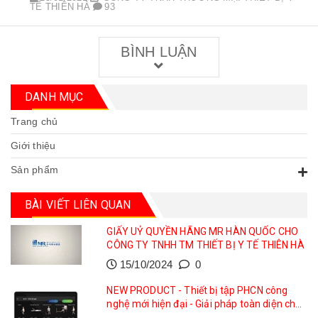
TẾ THIÊN HÀ
93
BÌNH LUẬN
DANH MỤC
Trang chủ
Giới thiệu
Sản phẩm
BÀI VIẾT LIÊN QUAN
GIẤY UỶ QUYỀN HÃNG MR HÀN QUỐC CHO
CÔNG TY TNHH TM THIẾT BỊ Y TẾ THIÊN HÀ
15/10/2024
0
NEW PRODUCT - Thiết bị tập PHCN công
nghệ mới hiện đại - Giải pháp toàn diện cho
phục hồi vận động