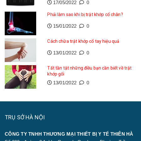
17/05/2022
0
Phải làm sao khi bị trật khớp cổ chân?
15/01/2022
0
Cách chữa trật khớp cổ tay hiệu quả
13/01/2022
0
Tất tần tật những điều bạn cần biết về trật
khớp gối
13/01/2022
0
TRỤ SỞ HÀ NỘI
CÔNG TY TNHH THƯƠNG MẠI THIẾT BỊ Y TẾ THIÊN HÀ