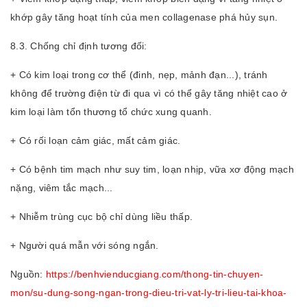
khớp gây tăng hoạt tính của men collagenase phá hủy sụn.
8.3. Chống chỉ định tương đối:
+ Có kim loại trong cơ thể (đinh, nẹp, mảnh đạn...), tránh
không để trường điện từ đi qua vì có thể gây tăng nhiệt cao ở
kim loại làm tổn thương tổ chức xung quanh.
+ Có rối loạn cảm giác, mất cảm giác.
+ Có bệnh tim mạch như suy tim, loạn nhịp, vữa xơ động mạch
nặng, viêm tắc mạch...
+ Nhiễm trùng cục bộ chỉ dùng liều thấp.
+ Người quá mẫn với sóng ngắn.
Nguồn:
https://benhvienducgiang.com/thong-tin-chuyen-
mon/su-dung-song-ngan-trong-dieu-tri-vat-ly-tri-lieu-tai-khoa-