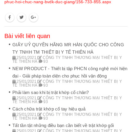
phuc-hoi-chuc-nang-bvdk-duc-giang/156-733-855.aspx
Bài viết liên quan
GIẤY UỶ QUYỀN HÃNG MR HÀN QUỐC CHO CÔNG
TY TNHH TM THIẾT BỊ Y TẾ THIÊN HÀ
25/01/2021
CÔNG TY TNHH THƯƠNG MẠI THIẾT BỊ Y
TẾ THIÊN HÀ
93
NEW PRODUCT - Thiết bị tập PHCN công nghệ mới hiện
đại - Giải pháp toàn diện cho phục hồi vận động
25/01/2021
CÔNG TY TNHH THƯƠNG MẠI THIẾT BỊ Y
TẾ THIÊN HÀ
93
Phải làm sao khi bị trật khớp cổ chân?
25/01/2021
CÔNG TY TNHH THƯƠNG MẠI THIẾT BỊ Y
TẾ THIÊN HÀ
93
Cách chữa trật khớp cổ tay hiệu quả
25/01/2021
CÔNG TY TNHH THƯƠNG MẠI THIẾT BỊ Y
TẾ THIÊN HÀ
93
Tất tần tật những điều bạn cần biết về trật khớp gối
25/01/2021
CÔNG TY TNHH THƯƠNG MẠI THIẾT BỊ Y