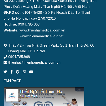
Số 202 , đường 3.1, khu Gamuda Gardens , Phường Trần
Phú , Quận Hoàng Mai , Thành phố Hà Nội , Việt Nam
ĐKKD số
: 0104775428 - Sở Kế Hoạch Đầu Tư Thành
phố Hà Nội cấp ngày 27/07/2010
Hotline:
0904.785.968
Website:
www.thienhamedical.com.vn
www.thienhamedical-tur.net
Tháp A2 - Tòa Nhà Green Park, Số 1 Trần Thủ Độ, Q.
Hoàng Mai, TP. Hà Nội
0904.785.968
thienha@thienhamedical.com.vn
FANPAGE