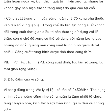
tuần hoàn ngoại vi, kích thích quá trình liền xương, nhưng lại
không gây nên hiện tượng tăng nhiệt độ quá cao tại chỗ.
- Công suất trung bình của sóng ngắn chế độ xung phụ thuộc
vào tần số xung lập lại. Trong chế độ liên tục công suất không
đổi trong suốt thời gian điều trị nên thường sử dụng với liều
thấp, còn ở chế độ xung có thể sử dụng với năng lượng cao
nhưng do ngắt quãng nên công suất trung bình giảm đi rất
nhiều. Công suất trung bình được tính theo công thức:
Ptb = Pđ . Fx . tx (Pđ: công suất đỉnh, Fx: tần số xung, tx:
thời gian rộng xung).
6. Đặc điểm của vi sóng:
Vi sóng dùng trong Vật lý trị liệu có tần số 2450MHz. Tác dụng
chính của vi sóng cũng như sóng ngắn là tăng nhiệt tổ chức,
tăng chuyển hóa, kích thích sợi thần kinh, giảm đau và chống
viêm.