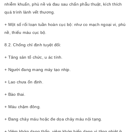
nhiễm khuẩn, phù nề và đau sau chấn phẫu thuật, kích thích
quá trình lành vết thương.
+ Một số rối loạn tuần hoàn cục bộ: như co mạch ngoại vi, phù
nề, thiếu máu cục bộ.
8.2. Chống chỉ định tuyệt đối:
+ Tăng sản tổ chức, u ác tính.
+ Người đang mang máy tạo nhịp.
+ Lao chưa ổn định.
+ Bào thai.
+ Máu chậm đông.
+ Đang chảy máu hoặc đe dọa chảy máu nội tạng.
+ Viêm khớp dạng thấp, viêm khớp biến dạng vì tăng nhiệt ở