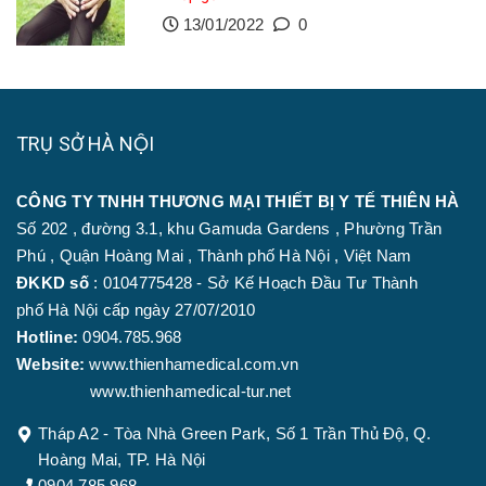
13/01/2022
0
TRỤ SỞ HÀ NỘI
CÔNG TY TNHH THƯƠNG MẠI THIẾT BỊ Y TẾ THIÊN HÀ
Số 202 , đường 3.1, khu Gamuda Gardens , Phường Trần
Phú , Quận Hoàng Mai , Thành phố Hà Nội , Việt Nam
ĐKKD số
: 0104775428 - Sở Kế Hoạch Đầu Tư Thành
phố Hà Nội cấp ngày 27/07/2010
Hotline:
0904.785.968
Website:
www.thienhamedical.com.vn
www.thienhamedical-tur.net
Tháp A2 - Tòa Nhà Green Park, Số 1 Trần Thủ Độ, Q.
Hoàng Mai, TP. Hà Nội
0904.785.968