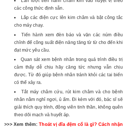
Lần lượt tiến hành châm kim vào huyệt vị theo
các công thức định sẵn.
Lắp các điện cực lên kim châm và bật công tắc
cho máy chạy.
Tiến hành xem đèn báo và vặn các núm điều
chỉnh để công suất điện năng tăng từ từ cho đến khi
đạt mức yêu cầu.
Quan sát xem bệnh nhân trong quá trình điều trị
cảm thấy dễ chịu hãy căng tức nhưng vẫn chịu
được. Từ đó giúp bệnh nhân tránh khỏi các tai biến
có thể xảy ra.
Tắt máy châm cứu, rút kim châm và cho bệnh
nhân nằm nghỉ ngơi, ủ ấm. Đi kèm với đó, bác sĩ sẽ
giải thích quy trình, động viên tinh thần, không quên
theo dõi mạch và huyết áp.
>>> Xem thêm:
Thoát vị đĩa đệm cổ là gì? Cách nhận