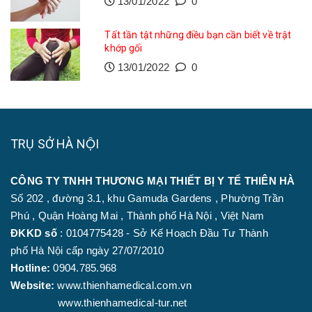
13/01/2022
0
Tất tần tật những điều bạn cần biết về trật
khớp gối
13/01/2022
0
TRỤ SỞ HÀ NỘI
CÔNG TY TNHH THƯƠNG MẠI THIẾT BỊ Y TẾ THIÊN HÀ
Số 202 , đường 3.1, khu Gamuda Gardens , Phường Trần
Phú , Quận Hoàng Mai , Thành phố Hà Nội , Việt Nam
ĐKKD số
: 0104775428 - Sở Kế Hoạch Đầu Tư Thành
phố Hà Nội cấp ngày 27/07/2010
Hotline:
0904.785.968
Website:
www.thienhamedical.com.vn
www.thienhamedical-tur.net