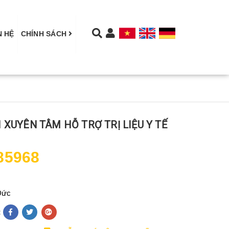
N HỆ
CHÍNH SÁCH
XUYÊN TÂM HỖ TRỢ TRỊ LIỆU Y TẾ
85968
Đức
: