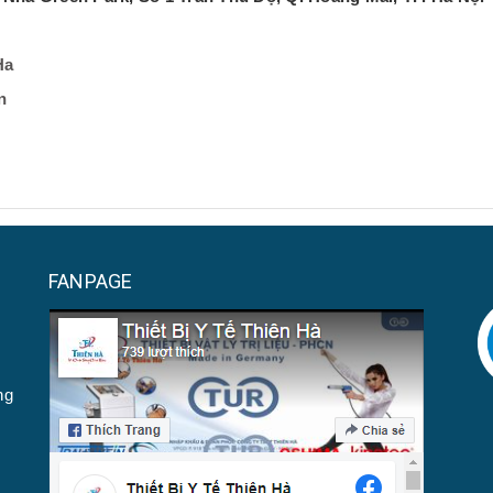
Ha
n
FANPAGE
ng