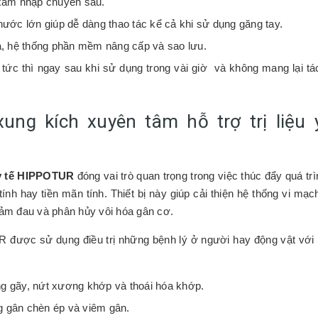
 xâm nhập chuyên sâu.
ước lớn giúp dễ dàng thao tác kể cả khi sử dụng găng tay.
a, hệ thống phần mềm nâng cấp và sao lưu.
g tức thì ngay sau khi sử dụng trong vài giờ và không mang lại t
ng kích xuyên tâm hỗ trợ trị liệu 
 y tế HIPPOTUR
đóng vai trò quan trọng trong việc thúc đẩy quá tr
nh hay tiền mãn tính. Thiết bị này giúp cải thiện hệ thống vi mạ
giảm đau và phân hủy vôi hóa gân cơ.
R được sử dụng điều trị những bệnh lý ở người hay động vật với
ạng gãy, nứt xương khớp và thoái hóa khớp.
ng gân chèn ép và viêm gân.