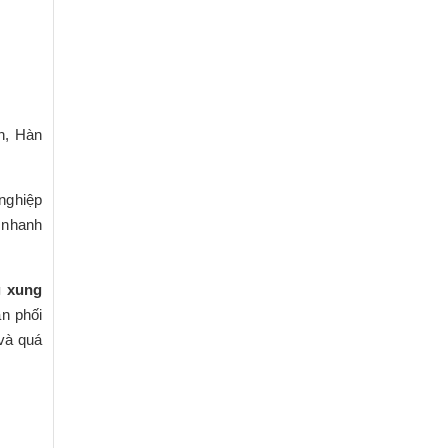
n, Hàn
nghiệp
 nhanh
 xung
ân phối
 và quá