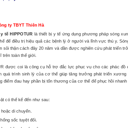
ông ty TBYT Thiên Hà
u y tế HIPPOTUR
là thiết bị y tế ứng dụng phương pháp sóng xun
ể để điều trị hiệu quả các bệnh lý ở người và lĩnh vực thú y. Só
an sỏi thận cách đây 20 năm và dần được nghiên cứu phát triển tr
trên toàn thế giới.
 được coi là công cụ hỗ trợ đắc lực phục vụ cho các phác đồ đi
ch quá trình sinh lý của cơ thể giúp tăng trưởng phát triển xương
g điểm đau hay phần bị tổn thương của cơ thể để phục hồi nhanh
ật có thể kể đến như sau:
í hoặc di chuyển.
hống sốc tuyệt đối.