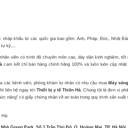
 nhập khẩu từ các quốc gia bao gồm: Anh, Pháp, Đức, Nhật Bả
tự kỷ,...
hân viên có trình độ chuyên môn cao, dày dặn kinh nghiệm, tốt 
à
cam kết chỉ bán hàng chính hãng 100% và luôn luôn cập nhật
ủa các bệnh viện, phòng khám tư nhân có nhu cầu mua
Máy sóng
hì liên hệ ngay tới
Thiết bị y tế Thiên Hà
. Chúng tôi là đơn vị ph
i chức năng” có giấy chứng nhận về an toàn trong quy trình sản xuất
n Hà:
hà Green Park, Số 1 Trần Thủ Độ, Q. Hoàng Mai, TP. Hà Nội