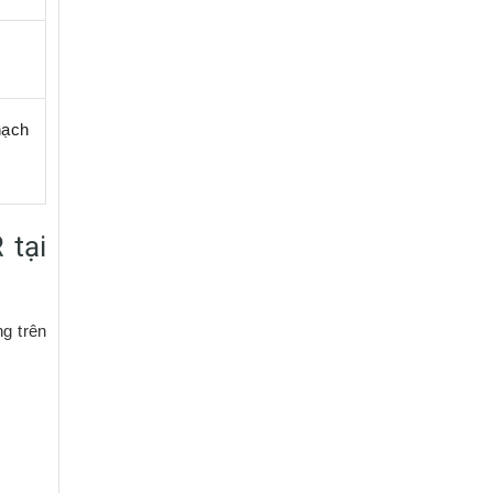
hạch
 tại
ng trên