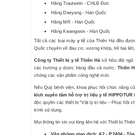
Hãng Trautwein - CHLB Đức
Hãng Daeyang - Hàn Quốc
Hãng MR - Hàn Quốc
Hãng Kwangwon - Hàn Quốc
Tất cả các loại máy
y tế
của Thiên Hà đều được
Quốc chuyên về đau cơ, xương khớp, trẻ bại liệt, 
Công ty Thiết bị y tế Thiên Hà
sở hữu đội ngũ n
các trường y dược hàng đầu cả nước.
Thiên H
chóng các sản phẩm công nghệ mới.
Nếu Quý bệnh viện, khoa phục hồi chức năng c
kích xuyên tâm hỗ trợ trị liệu y tế HIPPOTUR
t
độc quyền các thiết bị “Vật lý trị liệu – Phục hồ
trình sử dụng.
Mọi thông tin xin vui lòng liên hệ với Thiết bị Thiê
Văn phòng giao dịch: A2 - P.2404 - Tòa N