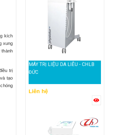
g kích
ng xung
ở thành
MÁY TRỊ LIỆU DA LIỄU - CHLB
ều trị
ĐỨC
 và tạo
 chóng
Liên hệ