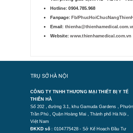
Hotline: 0904.785.968
Fanpage:
Fb/PhucHoiChucNangThien
Email:
thienha@thienhamedical.com.v
Website:
www.thienhamedical.com.vn
TRỤ SỞ HÀ NỘI
CÔNG TY TNHH THƯƠNG MẠI THIẾT BỊ Y TẾ
THIÊN HÀ
Số 202 , đường 3.1, khu Gamuda Gardens , Phườ
Trần Phú , Quận Hoàng Mai , Thành phố Hà Nội ,
Việt Nam
ĐKKD số
: 0104775428 - Sở Kế Hoạch Đầu Tư