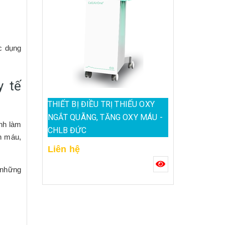
ác dụng
y tế
THIẾT BỊ ĐIỀU TRỊ THIẾU OXY
NGẮT QUÃNG, TĂNG OXY MÁU -
ình làm
CHLB ĐỨC
ch máu,
Liên hệ
 những