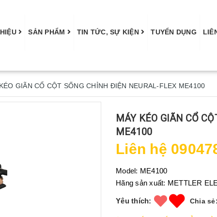
THIỆU
SẢN PHẨM
TIN TỨC, SỰ KIỆN
TUYỂN DỤNG
LIÊ
KÉO GIÃN CỔ CỘT SỐNG CHỈNH ĐIỆN NEURAL-FLEX ME4100
MÁY KÉO GIÃN CỔ CỘ
ME4100
Liên hệ 09047
Model:
ME4100
Hãng sản xuất:
METTLER ELE
Yêu thích:
Chia sẻ