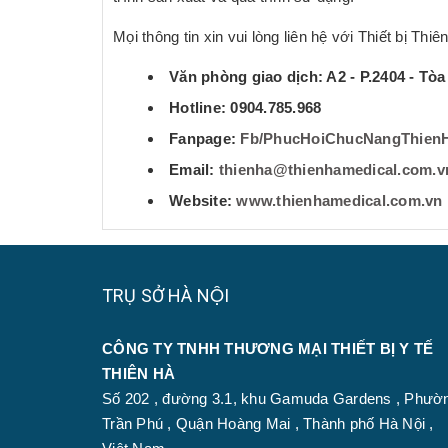
Mọi thông tin xin vui lòng liên hệ với Thiết bị Thiê
Văn phòng giao dịch: A2 - P.2404 - Tòa N
Hotline: 0904.785.968
Fanpage:
Fb/PhucHoiChucNangThien
Email:
thienha@thienhamedical.com.v
Website:
www.thienhamedical.com.vn
TRỤ SỞ HÀ NỘI
CÔNG TY TNHH THƯƠNG MẠI THIẾT BỊ Y TẾ
THIÊN HÀ
Số 202 , đường 3.1, khu Gamuda Gardens , Phườ
Trần Phú , Quận Hoàng Mai , Thành phố Hà Nội ,