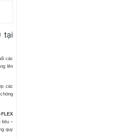
 tại
hối các
àng lên
ệp các
 chóng
L-FLEX
 liệu –
ong quy