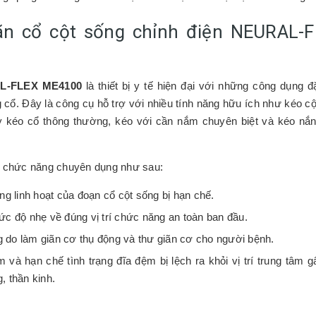
ãn cổ cột sống chỉnh điện NEURAL-
AL-FLEX ME4100
là thiết bị y tế hiện đại với những công dụng đ
ng cổ. Đây là công cụ hỗ trợ với nhiều tính năng hữu ích như kéo c
ay kéo cổ thông thường, kéo với cần nắm chuyên biệt và kéo nắn
g chức năng chuyên dụng như sau:
 linh hoạt của đoạn cổ cột sống bị hạn chế.
ức độ nhẹ về đúng vị trí chức năng an toàn ban đầu.
 do làm giãn cơ thụ động và thư giãn cơ cho người bệnh.
 và hạn chế tình trạng đĩa đệm bị lệch ra khỏi vị trí trung tâm 
 thần kinh.