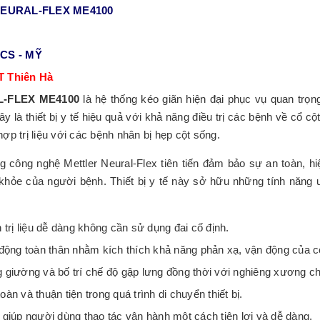
n NEURAL-FLEX ME4100
CS - MỸ
T Thiên Hà
AL-FLEX ME4100
là hệ thống kéo giãn hiện đại phục vụ quan trọn
ây là thiết bị y tế hiệu quả với khả năng điều trị các bệnh về cổ cộ
ợp trị liệu với các bệnh nhân bị hẹp cột sống.
công nghệ Mettler Neural-Flex tiên tiến đảm bảo sự an toàn, hi
khỏe của người bệnh. Thiết bị y tế này sở hữu những tính năng ư
h trị liệu dễ dàng không cần sử dụng đai cố định.
ộng toàn thân nhằm kích thích khả năng phản xạ, vận động của c
g giường và bố trí chế độ gập lưng đồng thời với nghiêng xương c
àn và thuận tiện trong quá trình di chuyển thiết bị.
n giúp người dùng thao tác vận hành một cách tiện lợi và dễ dàng.