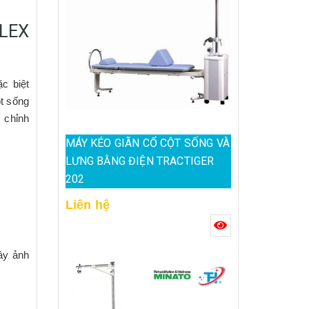
FLEX
ặc biệt
ột sống
 chỉnh
MÁY KÉO GIÃN CỔ CỘT SỐNG VÀ
LƯNG BẰNG ĐIỆN TRACTIGER
202
Liên hệ
gây ảnh