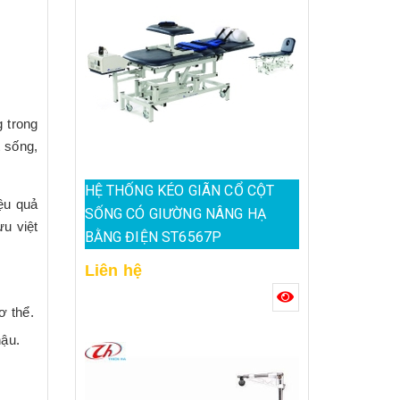
g trong
t sống,
HỆ THỐNG KÉO GIÃN CỔ CỘT
ệu quả
SỐNG CÓ GIƯỜNG NÂNG HẠ
u việt
BẰNG ĐIỆN ST6567P
Liên hệ
ơ thể.
hậu.