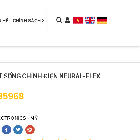
N HỆ
CHÍNH SÁCH
T SỐNG CHỈNH ĐIỆN NEURAL-FLEX
85968
CTRONICS - MỸ
: