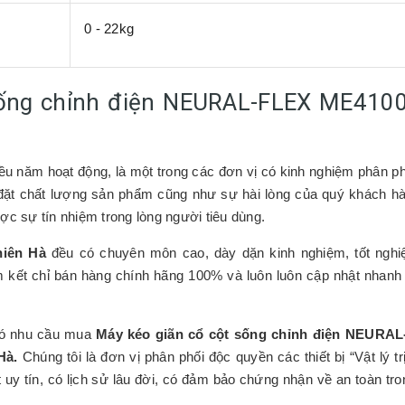
0 - 22kg
ống chỉnh điện NEURAL-FLEX ME4100
hiều năm hoạt động, là một trong các đơn vị có kinh nghiệm phân p
ôn đặt chất lượng sản phẩm cũng như sự hài lòng của quý khách h
c sự tín nhiệm trong lòng người tiêu dùng.
hiên Hà
đều có chuyên môn cao, dày dặn kinh nghiệm, tốt nghi
kết chỉ bán hàng chính hãng 100% và luôn luôn cập nhật nhanh
 có nhu cầu mua
Máy kéo giãn cổ cột sống chỉnh điện NEURA
Hà.
Chúng tôi là đơn vị phân phối độc quyền các thiết bị “Vật lý trị
 uy tín, có lịch sử lâu đời, có đảm bảo chứng nhận về an toàn tr