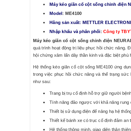
Máy kéo giãn cổ cột sống chỉnh điệ
Model
: ME4100
Hãng sản xuất: METTLER ELECTRONI
Nhập khẩu và phân phối
:
Công ty TBY
Máy kéo giãn cổ cột sống chỉnh điện NEUR
quá trình hoạt động trị liệu phục hồi chức năng. Đ
hội chứng xâm lấn dây thần kinh và đặc biệt phù h
Hệ thống kéo giãn cổ cột sống ME4100 ứng dụng 
trong việc phục hồi chức năng và thể trạng sức 
như sau:
Trang bị trụ cố định hỗ trợ giữ người bện
Tính năng đảo ngược với khả năng rung đ
Thiết bị sử dụng điện để nâng hạ hệ thốn
Thiết kế bánh xe có trục cố định đảm an to
Hệ thống thông minh, giao diện thân thiệ