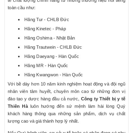
tế chất lượng chính hãng từ những thương hiệu nổi tiếng
toàn cầu như:
Hãng Tur - CHLB Đức
Hãng Kinetec - Pháp
Hãng Oshima - Nhật Bản
Hãng Trautwein - CHLB Đức
Hãng Daeyang - Hàn Quốc
Hãng MR - Hàn Quốc
Hãng Kwangwon - Hàn Quốc
Với bề dày hơn 10 năm kinh nghiệm hoạt động và đội ngũ
nhân viên tâm huyết, chuyên môn cao từ những đơn vị
đào tạo y dược hàng đầu cả nước,
Công ty Thiết bị y tế
Thiên Hà
luôn hướng đến sứ mệnh làm hài lòng Quý
khách hàng thông qua những sản phẩm, dịch vụ chất
lượng cao và giá thành hợp lý nhất.
Nếu Quý bệnh viện, cơ sở
y tế
hoặc cá nhân đang có nhu