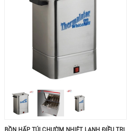
BỒN HẤP TÚI CHƯỜM NHIỆT LẠNH ĐIỀU TRỊ