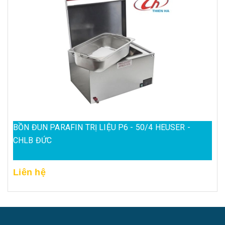
BỒN ĐUN PARAFIN TRỊ LIỆU P6 - 50/4 HEUSER -
CHLB ĐỨC
Liên hệ